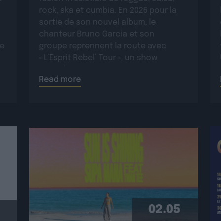
rock, ska et cumbia. En 2026 pour la
sortie de son nouvel album, le
chanteur Bruno Garcia et son
ue
groupe reprennent la route avec
« L’Esprit Rebel’ Tour », un show
:
incandescent et généreux porté par
Read more
une énergie toujours plus électrique.
Plus rock, plus […]
02.05