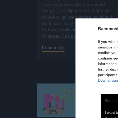
JeanJass, Georgio, Ascendant
Vierge…), le clip met en scène un
cow-boy qui se prépare, on le suit
dans son rituel. Il s’habille, enfile ses
Bacomusi
bottes, scelle son cheval, ajuste so
chapeau. Les gestes sont précis,
If you wish 
routiniers, rassurants. Mais […]
sensitive in
Read more
confirm you
continue se
information 
further disc
participants
Downstream 
Persona
25.06
I want t