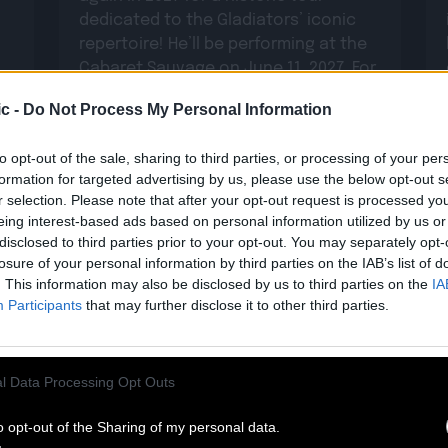
dedicated to the Gladiators’ iconic
repertoire! He’ll be performing at the
Cabaret Sauvage on June 11, 2027. For
eighteen years, Clinton Fearon was
c -
Do Not Process My Personal Information
n
the iconic bassist, singer, and lyricist
of this legendary band. Today, he is
to opt-out of the sale, sharing to third parties, or processing of your per
set to revisit […]
formation for targeted advertising by us, please use the below opt-out s
Read more
r selection. Please note that after your opt-out request is processed y
eing interest-based ads based on personal information utilized by us or
disclosed to third parties prior to your opt-out. You may separately opt-
losure of your personal information by third parties on the IAB’s list of
. This information may also be disclosed by us to third parties on the
IA
Participants
that may further disclose it to other third parties.
l Data Processing Opt Outs
o opt-out of the Sharing of my personal data.