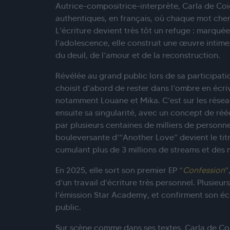
Autrice-compositrice-interprète, Carla de Co
authentiques, en français, où chaque mot cher
L’écriture devient très tôt un refuge : marquée
l’adolescence, elle construit une œuvre intime
du deuil, de l’amour et de la reconstruction.
Révélée au grand public lors de sa participatio
choisit d’abord de rester dans l’ombre en écri
notamment Louane et Mika. C’est sur les résea
ensuite sa singularité, avec un concept de réé
par plusieurs centaines de milliers de personne
bouleversante d’“Another Love” devient le titr
cumulant plus de 3 millions de streams et des m
En 2025, elle sort son premier EP “
Confession
”
d’un travail d’écriture très personnel. Plusieurs
l’émission Star Academy, et confirment son é
public.
Sur scène comme dans ses textes, Carla de C