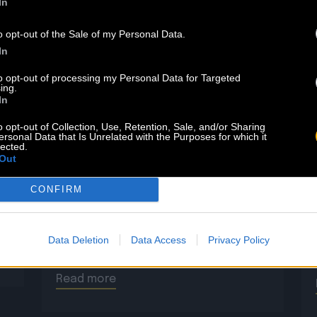
In
29.05
o opt-out of the Sale of my Personal Data.
PABLO MOSES : DÉCOUVREZ SON
In
BEST OF
to opt-out of processing my Personal Data for Targeted
ing.
In
Le best of de Pablo Moses est
o opt-out of Collection, Use, Retention, Sale, and/or Sharing
disponible sur le Baco Shop ! Ne ratez
ersonal Data that Is Unrelated with the Purposes for which it
pas cet album qui regroupe les
lected.
Out
morceaux iconiques du chanteur
jamaïcain. Lien pour commander
CONFIRM
votre exemplaire en cliquant ici.
Écouter sur les plateformes sur ce
lien. Dans la discographie idéale de
Data Deletion
Data Access
Privacy Policy
tout amateur de roots, il manquait
encore un opus majeur […]
Read more