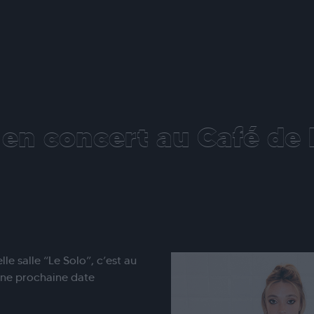
en concert au Café de l
e salle “Le Solo”, c’est au
ne prochaine date