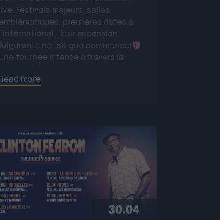
live. Festivals majeurs, salles
emblématiques, premières dates à
l’international… leur ascension
fulgurante ne fait que commencer
Une tournée intense à travers la
France, l’Allemagne et la Suisse pour
Read more
conquérir un […]
30.04