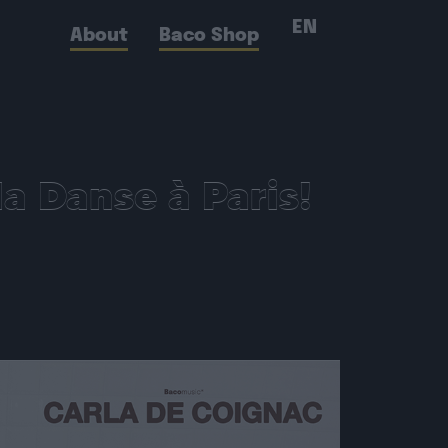
EN
About
Baco Shop
a Danse à Paris!