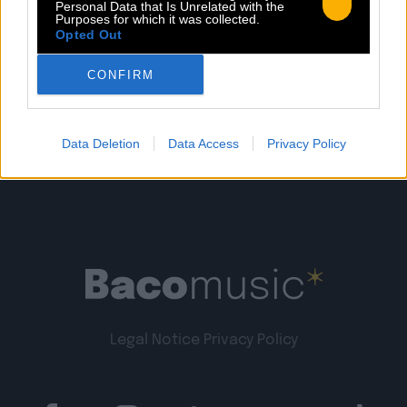
Personal Data that Is Unrelated with the
Read more
Purposes for which it was collected.
Opted Out
CONFIRM
Data Deletion
Data Access
Privacy Policy
Legal Notice
Privacy Policy