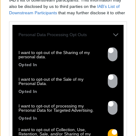
IAB’s list of downstream participants. This information may
also be disclosed by us to third parties on the
IAB’s List of
Downstream Participants
that may further disclose it to other
third parties.
13.07
Personal Data Processing Opt Outs
PEET SORT UN NOUVEAU CLIP !
I want to opt-out of the Sharing of my
personal data.
Previous
N
Opted In
« Entre Nous » enfin mis en image :
portrait d’une virilité vacillante. Réalisé
I want to opt-out of the Sale of my
par Rob Knudsen (Caba & JeanJass,
Personal Data.
Georgio, Ascendant Vierge…), le clip met
Opted In
en scène un cow-boy qui se prépare, on
le suit dans son rituel. Il s’habille, enfile
I want to opt-out of processing my
Personal Data for Targeted Advertising.
ses bottes, scelle son cheval, ajuste
Opted In
son chapeau. Les gestes sont précis,
routiniers, rassurants. Mais […]
I want to opt-out of Collection, Use,
Retention, Sale, and/or Sharing of my