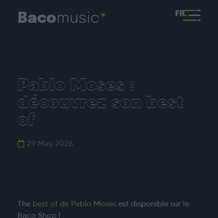
FR
Pablo Moses :
découvrez son best
of
29 May 2026
The
best of de Pablo Moses
est disponible sur le
Baco Shop !