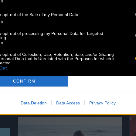
In
o opt-out of the Sale of my Personal Data.
A living legend of roots reggae,
In
Clinton Fearon is hitting the road
again in 2027 for a historic tour
to opt-out of processing my Personal Data for Targeted
ing.
dedicated to the Gladiators’ iconic
In
repertoire! He’ll be performing at the
Cabaret Sauvage on June 11, 2027. For
o opt-out of Collection, Use, Retention, Sale, and/or Sharing
ersonal Data that Is Unrelated with the Purposes for which it
eighteen years, Clinton Fearon was
lected.
n
the iconic bassist, singer, and lyricist
Out
of this legendary band. Today, he is
CONFIRM
set to revisit […]
Read more
Data Deletion
Data Access
Privacy Policy