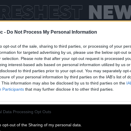
RESHEST
NEW
c -
Do Not Process My Personal Information
to opt-out of the sale, sharing to third parties, or processing of your per
formation for targeted advertising by us, please use the below opt-out s
r selection. Please note that after your opt-out request is processed y
eing interest-based ads based on personal information utilized by us or
disclosed to third parties prior to your opt-out. You may separately opt-
losure of your personal information by third parties on the IAB’s list of
. This information may also be disclosed by us to third parties on the
IA
Participants
that may further disclose it to other third parties.
02.07
l Data Processing Opt Outs
CLINTON FEARON SINGS THE
o opt-out of the Sharing of my personal data.
GLADIATORS AT CABARET SAUVAGE!