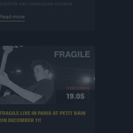
sublime ses classiques comme
Babylon Rule Dem ou Jah Jah Know,
Read more
tout en présentant […]
19.05
FRAGILE LIVE IN PARIS AT PETIT BAIN
ON DECEMBER 11!