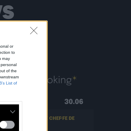
S
sonal or
ection to
ou may
 personal
out of the
 downstream
B’s List of
30.06
ON RECHERCHE UN·E CHEF·FE DE
PROJETS BOOKING !