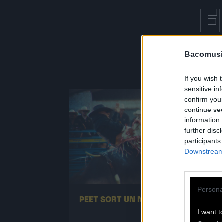
F
Bacomusi
If you wish 
sensitive in
confirm you
continue se
information 
further disc
participants
Downstream 
13.07
Persona
PEET SORT UN NOUVEAU CLIP !
I want t