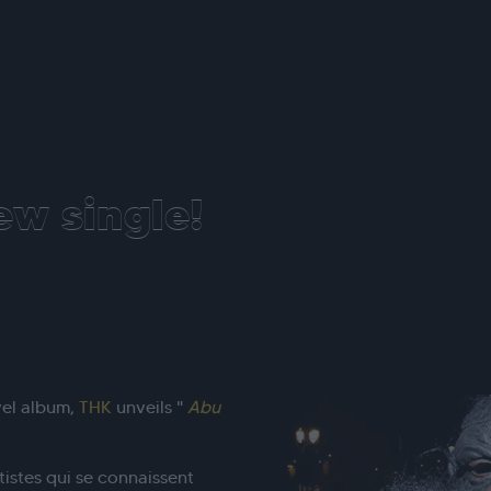
ew single!
vel album,
THK
unveils "
Abu
tistes qui se connaissent