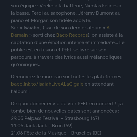
son équipe : Veeko à la batterie, Nicolas Felices à
la basse, Ferdi au saxophone, Jérémy Dumont au
piano et Morgan son fidèle acolyte.
Sur «
Isaiah
« , (issu de son dernier album «
À
Demain
» sorti chez
Baco Records
), on assiste à la
captation d’une émotion intense et immédiate… Le
public est en fusion et PEET se livre sur son
parcours, à travers des lyrics aussi mélancoliques
qu’oniriques.
Découvrez le morceau sur toutes les plateformes :
baco.lnk.to/IsaiahLiveALaCigale
en attendant
l’album !
De quoi donner envie de voir PEET en concert ! ça
tombe bien de nouvelles dates sont annoncées :
29.05 Pelpass Festival – Strasbourg (67)
14.06 Jack Jack – Bron (69)
21.06 Fête de la Musique – Bruxelles (BE)