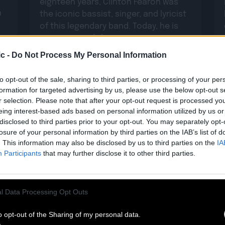
eighteen years, Clinton Fearon was
n
the iconic bassist, singer, and lyricist
of this legendary band. Today, he is
set to revisit […]
Read more
c -
Do Not Process My Personal Information
to opt-out of the sale, sharing to third parties, or processing of your per
formation for targeted advertising by us, please use the below opt-out s
r selection. Please note that after your opt-out request is processed y
eing interest-based ads based on personal information utilized by us or
disclosed to third parties prior to your opt-out. You may separately opt-
losure of your personal information by third parties on the IAB’s list of
. This information may also be disclosed by us to third parties on the
IA
Participants
that may further disclose it to other third parties.
29.05
l Data Processing Opt Outs
PABLO MOSES : DÉCOUVREZ SON
o opt-out of the Sharing of my personal data.
BEST OF