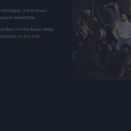
rums base, a hot brass
ussion ensemble.
e-orders on the baco shop
ormations
at this link