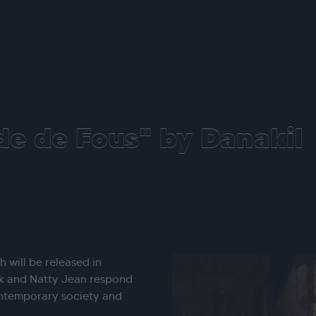
e de Fous" by Danakil
 will be released in
ik and Natty Jean respond
contemporary society and