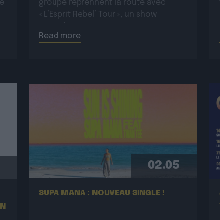
ue
groupe reprennent la route avec
« L’Esprit Rebel’ Tour », un show
:
incandescent et généreux porté par
Read more
une énergie toujours plus électrique.
Plus rock, plus […]
02.05
SUPA MANA : NOUVEAU SINGLE !
EN