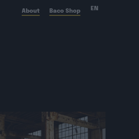
EN
About
Baco Shop