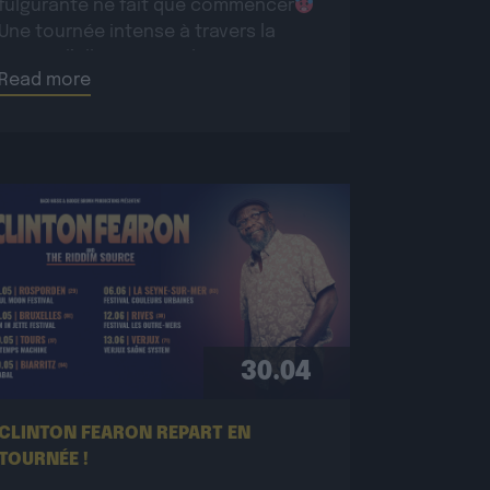
fulgurante ne fait que commencer
Une tournée intense à travers la
France, l’Allemagne et la Suisse pour
Read more
conquérir un […]
30.04
CLINTON FEARON REPART EN
TOURNÉE !