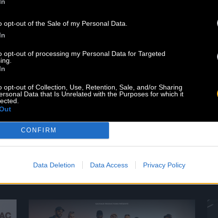
In
o opt-out of the Sale of my Personal Data.
Le best of de Pablo Moses est
In
disponible sur le Baco Shop ! Ne ratez
to opt-out of processing my Personal Data for Targeted
pas cet album qui regroupe les
ing.
In
morceaux iconiques du chanteur
jamaïcain. Lien pour commander
o opt-out of Collection, Use, Retention, Sale, and/or Sharing
votre exemplaire en cliquant ici.
ersonal Data that Is Unrelated with the Purposes for which it
lected.
Écouter sur les plateformes sur ce
Out
lien. Dans la discographie idéale de
tout amateur de roots, il manquait
CONFIRM
encore un opus majeur […]
Read more
Data Deletion
Data Access
Privacy Policy