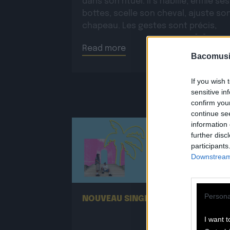
dans son rituel. Il s’habille, enfile ses
bottes, scelle son cheval, ajuste so
chapeau. Les gestes sont précis,
routiniers, rassurants. Mais […]
Read more
Bacomusi
If you wish 
sensitive in
confirm you
continue se
information 
further disc
participants
Downstream 
25.06
Persona
NOUVEAU SINGLE DE SUPA MANA !
I want t