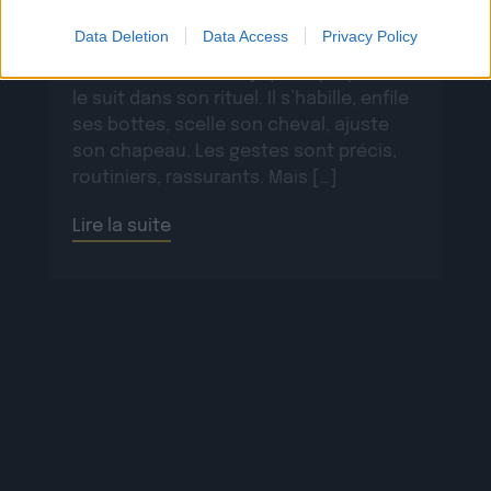
par Rob Knudsen (Caba & JeanJass,
Data Deletion
Data Access
Privacy Policy
Georgio, Ascendant Vierge…), le clip met
en scène un cow-boy qui se prépare, on
le suit dans son rituel. Il s’habille, enfile
ses bottes, scelle son cheval, ajuste
son chapeau. Les gestes sont précis,
routiniers, rassurants. Mais […]
Lire la suite