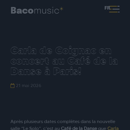
FR
Carla de Coignac en
concert au Café de la
Danse à Paris!
21 mai 2026
Après plusieurs dates complètes dans la nouvelle
salle “Le Solo”, c’est au
Café de la Danse
que
Carla