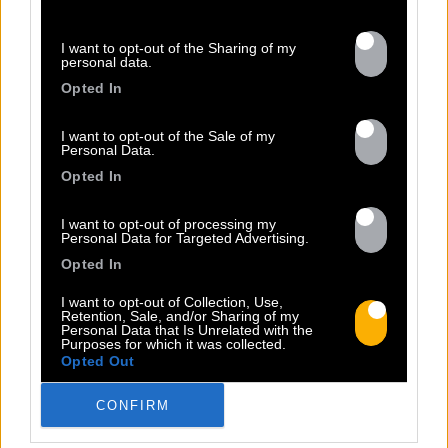
I want to opt-out of the Sharing of my
personal data.
Opted In
I want to opt-out of the Sale of my
Personal Data.
Opted In
I want to opt-out of processing my
Personal Data for Targeted Advertising.
13.07
Opted In
I want to opt-out of Collection, Use,
Retention, Sale, and/or Sharing of my
PEET SORT UN NOUVEAU CLIP !
Personal Data that Is Unrelated with the
Purposes for which it was collected.
Opted Out
Previous
N
CONFIRM
« Entre Nous » enfin mis en image :
portrait d’une virilité vacillante. Réalisé