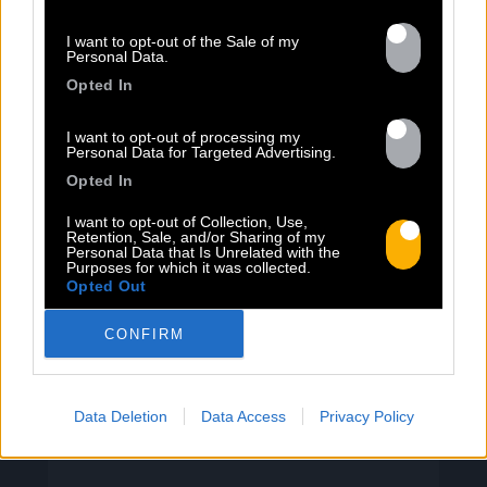
I want to opt-out of the Sale of my
Personal Data.
13.07
Opted In
I want to opt-out of processing my
PEET SORT UN NOUVEAU CLIP !
Personal Data for Targeted Advertising.
Opted In
Previous
N
I want to opt-out of Collection, Use,
Retention, Sale, and/or Sharing of my
« Entre Nous » enfin mis en image :
Personal Data that Is Unrelated with the
portrait d’une virilité vacillante. Réalisé
Purposes for which it was collected.
Opted Out
par Rob Knudsen (Caba & JeanJass,
Georgio, Ascendant Vierge…), le clip met
CONFIRM
en scène un cow-boy qui se prépare, on
le suit dans son rituel. Il s’habille, enfile
ses bottes, scelle son cheval, ajuste
Data Deletion
Data Access
Privacy Policy
son chapeau. Les gestes sont précis,
routiniers, rassurants. Mais […]