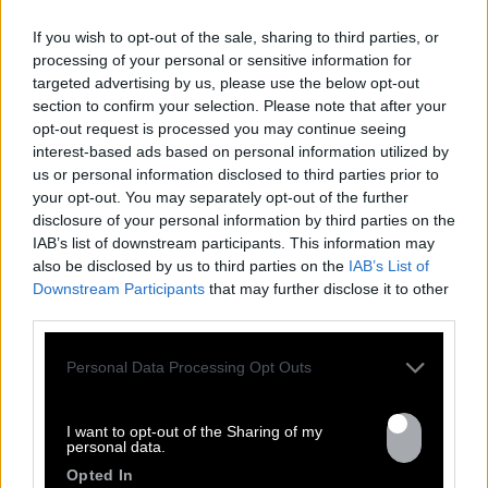
– Maîtrise des outils de CRM, Excel/Sheets, Orféo
et logiciels de calendrier.
If you wish to opt-out of the sale, sharing to third parties, or
– Bonne compréhension des aspects juridiques et
processing of your personal or sensitive information for
contractuels.
targeted advertising by us, please use the below opt-out
section to confirm your selection. Please note that after your
– Maîtrise de l’anglais.
opt-out request is processed you may continue seeing
Compétences relationnelles
interest-based ads based on personal information utilized by
us or personal information disclosed to third parties prior to
– Sens aigu du relationnel et de la diplomatie.
your opt-out. You may separately opt-out of the further
– Capacité à établir et entretenir un réseau
disclosure of your personal information by third parties on the
professionnel solide.
IAB’s list of downstream participants. This information may
– Très bonne communication écrite et orale.
also be disclosed by us to third parties on the
IAB’s List of
– Faculté de travailler en équipe
Downstream Participants
that may further disclose it to other
– Organisation irréprochable et autonomie forte.
third parties.
WORKING CONDITIONS
Personal Data Processing Opt Outs
Mutuelle Entreprise 100% prise en charge par
l’entreprise
I want to opt-out of the Sharing of my
7 weeks of vacation per year
personal data.
CDI – Salaire selon expérience
Opted In