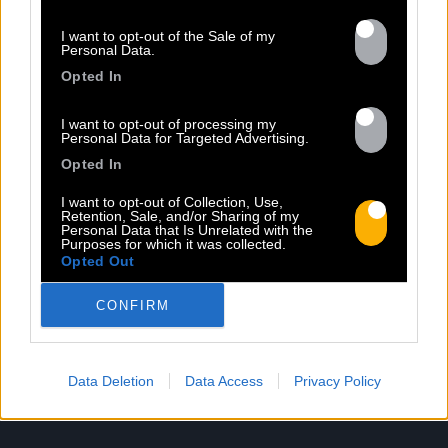
Lieu de travail : sur un de nos sites Paris (75),
Bordeaux (33), Les Montils (41), Guiclan (29)
I want to opt-out of the Sale of my
Personal Data.
CV à envoyer à
fanny@bacomusic.fr
Opted In
Date limite des candidatures 12/01
Entretiens la semaine du 27/01
I want to opt-out of processing my
Personal Data for Targeted Advertising.
L’offre est consultable
at this link
.
Opted In
I want to opt-out of Collection, Use,
Retention, Sale, and/or Sharing of my
Personal Data that Is Unrelated with the
Purposes for which it was collected.
Opted Out
CONFIRM
Data Deletion
Data Access
Privacy Policy