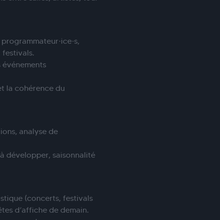
e programmateur·ice·s,
 festivals.
les événements
 et la cohérence du
tions, analyse de
s à développer, saisonnalité
stique (concerts, festivals
têtes d’affiche de demain.