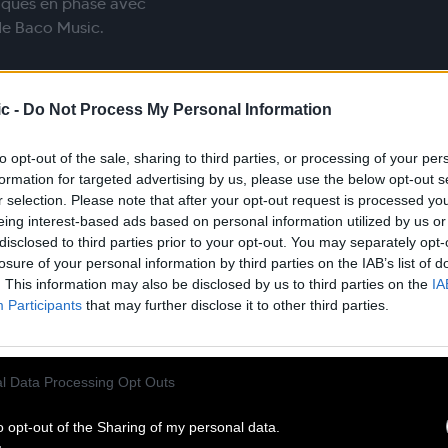
tiques en phase avec
de Baco Music.
c -
Do Not Process My Personal Information
 actuelle / spectacle vivant
to opt-out of the sale, sharing to third parties, or processing of your per
formation for targeted advertising by us, please use the below opt-out s
r selection. Please note that after your opt-out request is processed y
stivals, SMAC et réseaux
eing interest-based ads based on personal information utilized by us or
disclosed to third parties prior to your opt-out. You may separately opt-
éo et logiciels de
losure of your personal information by third parties on the IAB’s list of
. This information may also be disclosed by us to third parties on the
IA
Participants
that may further disclose it to other third parties.
 et contractuels.
l Data Processing Opt Outs
ofessionnel solide.
o opt-out of the Sharing of my personal data.