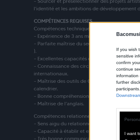
– Sourcer et présélectionner des projets artis
l’identité et les ambitions de développement 
COMPÉTENCES REQUISES
Compétences techniques
Bacomusi
– Expérience de 3 ans minimum exigée
– Parfaite maîtrise du secteur du live (musique
If you wish 
).
sensitive in
– Excellentes capacités de négociation.
confirm you
– Connaissance des circuits institutionnels, fe
continue se
internationaux.
information 
– Maîtrise des outils de CRM, Excel/Sheets, Orf
further disc
calendrier.
participants
Downstream 
– Bonne compréhension des aspects juridiques
– Maîtrise de l’anglais.
Compétences relationnelles
Persona
– Sens aigu du relationnel et de la diplomatie.
– Capacité à établir et entretenir un réseau pr
I want t
– Très bonne communication écrite et orale.