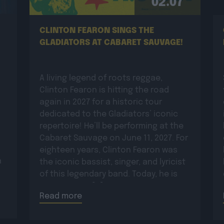
02.07
CLINTON FEARON SINGS THE
GLADIATORS AT CABARET SAUVAGE!
A living legend of roots reggae,
Clinton Fearon is hitting the road
again in 2027 for a historic tour
dedicated to the Gladiators’ iconic
repertoire! He’ll be performing at the
Cabaret Sauvage on June 11, 2027. For
eighteen years, Clinton Fearon was
n
the iconic bassist, singer, and lyricist
of this legendary band. Today, he is
set to revisit […]
Read more