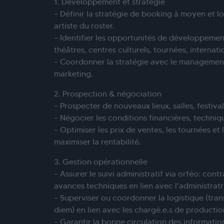
1. Développement et stratégie
– Définir la stratégie de booking à moyen et 
artiste du roster.
– Identifier les opportunités de développement
théâtres, centres culturels, tournées, internati
– Coordonner la stratégie avec le management,
marketing.
2. Prospection & négociation
– Prospecter de nouveaux lieux, salles, festivals
– Négocier les conditions financières, techniqu
– Optimiser les prix de ventes, les tournées et
maximiser la rentabilité.
3. Gestion opérationnelle
– Assurer le suivi administratif via orféo: contra
avances techniques en lien avec l’administratr
– Superviser ou coordonner la logistique (tra
diem) en lien avec les chargé.e.s de productio
– Garantir la bonne circulation des informations