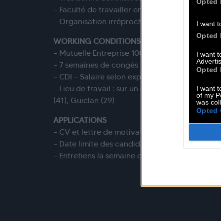
Opted 
– Faculté de travailler en équipe.
– Organisation irréprochable et autonomie for
I want t
Opted 
WORKING CONDITIONS
– Mutuelle Entreprise 100% prise en charge par
I want 
Advertis
– 7 semaines de congés par an
Opted 
– CDI – Salaire selon expérience
– Lieu de travail : sur un de nos sites Paris (75
I want t
of my P
(41), Guiclan (29)
was col
Opted 
APPLICATIONS
– CV et lettre de motivation à envoyer à fan
– Date limite des candidatures 17/08
– Entretiens la semaine du 25/08