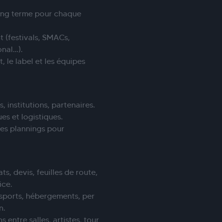
long terme pour chaque
 (festivals, SMACs,
onal…).
 le label et les équipes
, institutions, partenaires.
es et logistiques.
 les plannings pour
ts, devis, feuilles de route,
ice.
nsports, hébergements, per
n.
 entre salles, artistes, tour