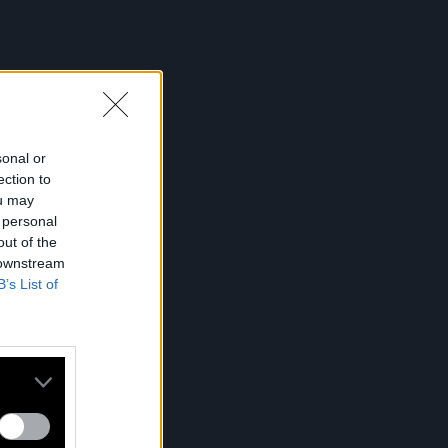
sonal or
ection to
ou may
 personal
out of the
 downstream
B’s List of