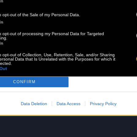
In
te.
o opt-out of the Sale of my Personal Data.
In
 l’entreprise
to opt-out of processing my Personal Data for Targeted
ing.
In
), Bordeaux (33), Les Montils
o opt-out of Collection, Use, Retention, Sale, and/or Sharing
ersonal Data that Is Unrelated with the Purposes for which it
lected.
Out
ny@bacomusic.fr
CONFIRM
Data Deletion
Data Access
Privacy Policy