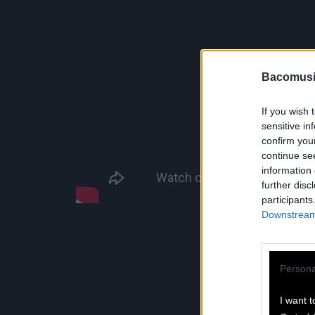
Bacomusi
If you wish 
sensitive in
confirm you
continue se
information 
further disc
participants
Downstream 
Persona
I want t