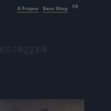
FR
À Propos
Baco Shop
eau reggae