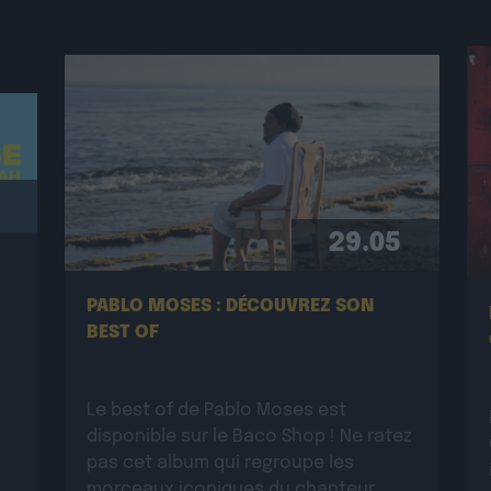
29.05
PABLO MOSES : DÉCOUVREZ SON
BEST OF
Le best of de Pablo Moses est
disponible sur le Baco Shop ! Ne ratez
pas cet album qui regroupe les
morceaux iconiques du chanteur