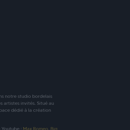
ns notre studio bordelais
 artistes invités. Situé au
pace dédié à la création
e Youtube :
Max Romeo
,
Big