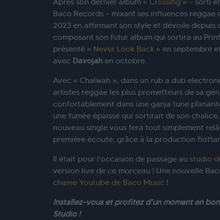
Après son dernier album «
Crossing
» – sorti e
Baco Records – mixant ses influences reggae du
2023 en affirmant son style et dévoile depuis
composant son futur album qui sortira au Print
présenté «
Never Look Back
» en septembre e
avec
Davojah
en octobre.
Avec « Chalwah », dans un rub a dub electron
artistes reggae les plus prometteurs de sa gén
confortablement dans une ganja tune planan
une fumée épaisse qui sortirait de son chalice. 
nouveau single vous fera tout simplement relâc
première écoute, grâce à la production flotta
Il était pour l’occasion de passage au
studio 
version live de ce morceau ! Une nouvelle Baco
chaine Youtube de Baco Music
!
Installez-vous et profitez d’un moment en b
Studio !