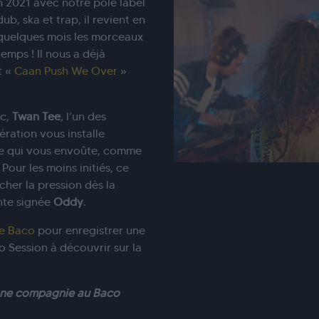
n 2021 avec notre pôle label
b, ska et trap, il revient en
 quelques mois les morceaux
emps ! Il nous a déjà
t «
Caan Push We Over
»
ic,
Twan
Tee
, l’un des
ération vous installe
te qui vous envoûte, comme
Pour les moins initiés, ce
her la pression dès la
nte signée
Oddy
.
de Baco
pour enregistrer une
 Session à découvrir sur la
onne compagnie au Baco