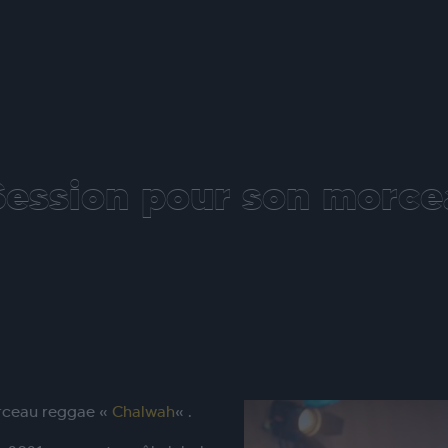
Session pour son morc
orceau reggae «
Chalwah
« .