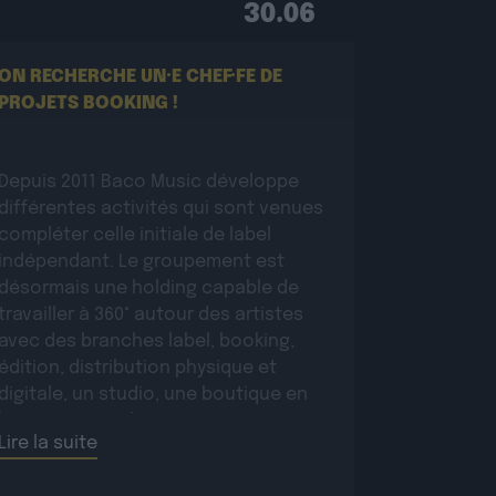
30.06
ON RECHERCHE UN·E CHEF·FE DE
PROJETS BOOKING !
Depuis 2011 Baco Music développe
différentes activités qui sont venues
compléter celle initiale de label
indépendant. Le groupement est
désormais une holding capable de
travailler à 360° autour des artistes
avec des branches label, booking,
édition, distribution physique et
digitale, un studio, une boutique en
ligne… Au sein de cette structure, en
Lire la suite
lien direct avec […]