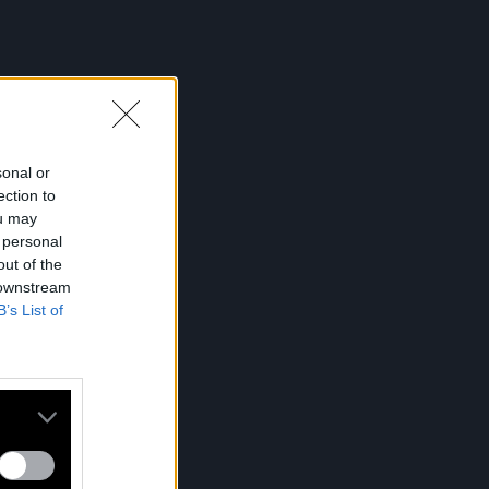
sonal or
ection to
ou may
 personal
out of the
 downstream
B’s List of