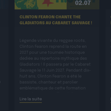
02.07
CLINTON FEARON CHANTE THE
GLADIATORS AU CABARET SAUVAGE !
Légende vivante du reggae roots,
Clinton Fearon reprend la route en
2027 pour une tournée historique
dédiée au répertoire mythique des
Gladiators ! Il passera par le Cabaret
Sauvage le 11 Juin 2027. Pendant dix-
huit ans, Clinton Fearon a été le
n
bassiste, chanteur et parolier
emblématique de cette formation
légendaire. Aujourd’hui, il s’apprête à
Lire la suite
revisiter […]