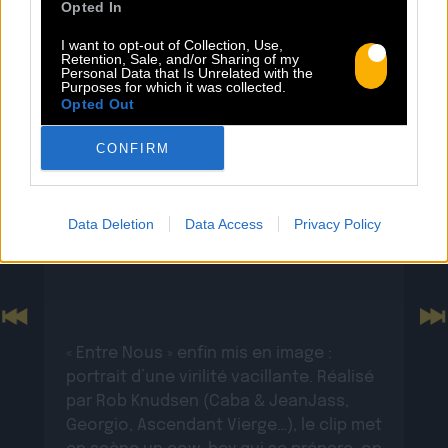
Opted In
I want to opt-out of Collection, Use,
Retention, Sale, and/or Sharing of my
Personal Data that Is Unrelated with the
Purposes for which it was collected.
Opted Out
CONFIRM
13.07
Data Deletion
Data Access
Privacy Policy
PEET SORT UN NOUVEAU CLIP !
Previous
N
« Entre Nous » enfin mis en image :
portrait d’une virilité vacillante. Réalisé
par Rob Knudsen (Caba & JeanJass,
Georgio, Ascendant Vierge…), le clip met