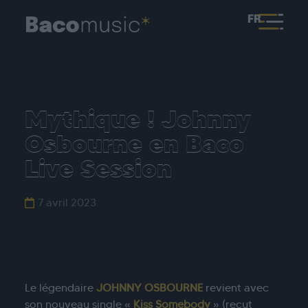
FR
Mythique ! Johnny
Osbourne en Baco
Live Session
7 avril 2023
Le légendaire
JOHNNY OSBOURNE
revient avec
son nouveau single «
Kiss Somebody
» (recut