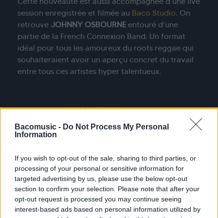
Cette nouveauté est aussi accompagnée d’une live
session enregistrée et filmée au
Baco Studio
. On
retrouve
JOHNNY OSBOURNE
entouré d’une
partie de la French Connexion Band. Un format
idéal pour tous les amoureux du roots reggae qui
souhaiteraient avoir un aperçu concret du travail
entre tous ces artistes hyper talentueux.
Le morceau KISS SOMEBODY est disponible
sur ce
lien
.
Bacomusic -
Do Not Process My Personal
Information
If you wish to opt-out of the sale, sharing to third parties, or
processing of your personal or sensitive information for
targeted advertising by us, please use the below opt-out
section to confirm your selection. Please note that after your
opt-out request is processed you may continue seeing
interest-based ads based on personal information utilized by