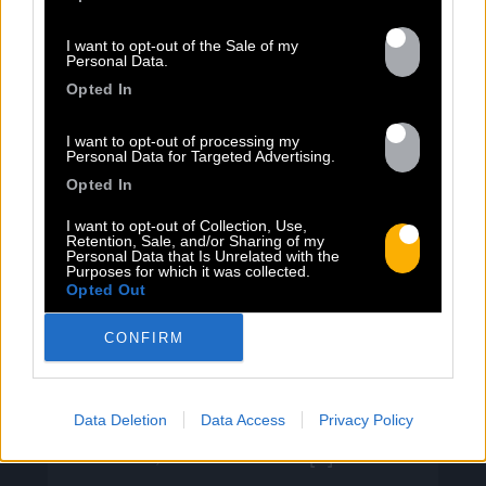
I want to opt-out of the Sale of my
Personal Data.
13.07
Opted In
I want to opt-out of processing my
PEET SORT UN NOUVEAU CLIP !
Personal Data for Targeted Advertising.
Opted In
Previous
N
I want to opt-out of Collection, Use,
Retention, Sale, and/or Sharing of my
« Entre Nous » enfin mis en image :
Personal Data that Is Unrelated with the
Purposes for which it was collected.
portrait d’une virilité vacillante. Réalisé
Opted Out
par Rob Knudsen (Caba & JeanJass,
Georgio, Ascendant Vierge…), le clip met
CONFIRM
en scène un cow-boy qui se prépare, on
le suit dans son rituel. Il s’habille, enfile
ses bottes, scelle son cheval, ajuste
Data Deletion
Data Access
Privacy Policy
son chapeau. Les gestes sont précis,
routiniers, rassurants. Mais […]