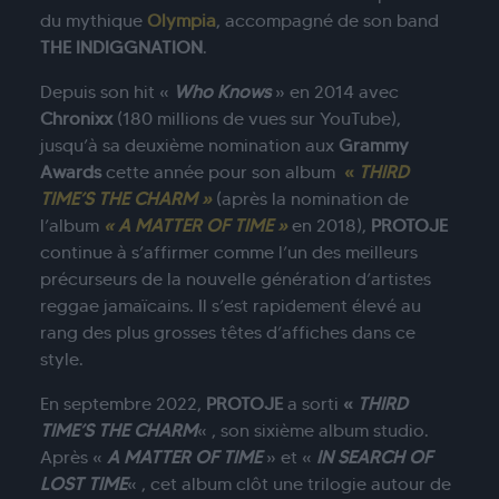
du mythique
Olympia
, accompagné de son band
THE INDIGGNATION
.
Depuis son hit «
Who Knows
» en 2014 avec
Chronixx
(180 millions de vues sur YouTube),
jusqu’à sa deuxième nomination aux
Grammy
Awards
cette année pour son album
«
THIRD
TIME’S THE CHARM »
(après la nomination de
l’album
« A MATTER OF TIME »
en 2018),
PROTOJE
continue à s’affirmer comme l’un des meilleurs
précurseurs de la nouvelle génération d’artistes
reggae jamaïcains. Il s’est rapidement élevé au
rang des plus grosses têtes d’affiches dans ce
style.
En septembre 2022,
PROTOJE
a sorti
«
THIRD
TIME’S THE CHARM
« , son sixième album studio.
Après «
A MATTER OF TIME
» et «
IN SEARCH OF
LOST TIME
« , cet album
clôt une trilogie autour de