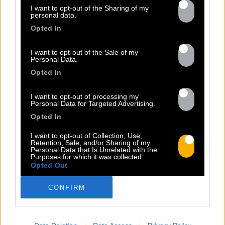
I want to opt-out of the Sharing of my
personal data.
Opted In
I want to opt-out of the Sale of my
Personal Data.
Opted In
I want to opt-out of processing my
13.07
Personal Data for Targeted Advertising.
Opted In
PEET SORT UN NOUVEAU CLIP !
I want to opt-out of Collection, Use,
Retention, Sale, and/or Sharing of my
Personal Data that Is Unrelated with the
Purposes for which it was collected.
Previous
N
Opted Out
« Entre Nous » enfin mis en image :
CONFIRM
portrait d’une virilité vacillante. Réalisé
par Rob Knudsen (Caba & JeanJass,
Georgio, Ascendant Vierge…), le clip met