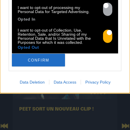
TOUTES LES
I want to opt-out of processing my
ACTUS
Personal Data for Targeted Advertising.
Opted In
I want to opt-out of Collection, Use,
Retention, Sale, and/or Sharing of my
Personal Data that Is Unrelated with the
Purposes for which it was collected.
Opted Out
CONFIRM
Data Deletion
Data Access
Privacy Policy
13.07
PEET SORT UN NOUVEAU CLIP !
Previous
N