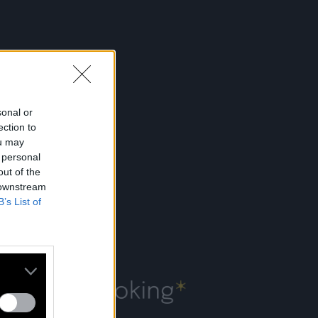
US
sonal or
ection to
ou may
 personal
out of the
 downstream
B’s List of