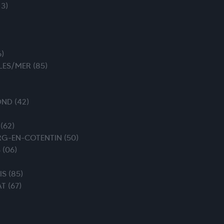
3)
)
LES/MER (85)
OND (42)
(62)
RG-EN-COTENTIN (50)
 (06)
S (85)
T (67)