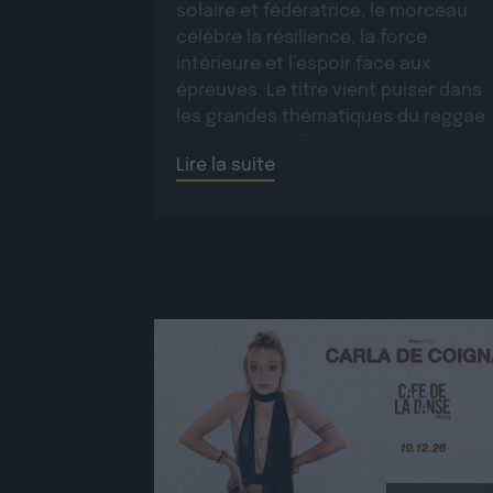
solaire et fédératrice, le morceau
célèbre la résilience, la force
intérieure et l’espoir face aux
épreuves. Le titre vient puiser dans
les grandes thématiques du reggae
roots, auxquelles il apporte une
Lire la suite
dimension moderne et une […]