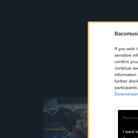
Bacomusi
TO
If you wish 
sensitive in
confirm you
continue se
information 
further disc
participants
Downstream 
Persona
I want t