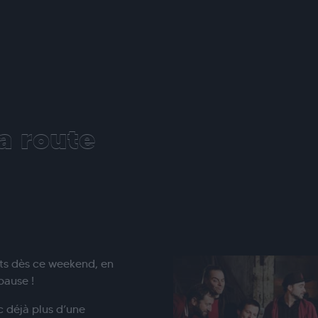
a route
ts dès ce weekend, en
pause !
 déjà plus d’une