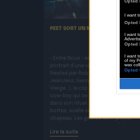
Opted 
13.07
I want t
Opted 
PEET SORT UN NOUVEAU CLIP !
I want 
Advertis
Opted 
I want t
« Entre Nous » enfin mis en image :
of my P
was col
portrait d’une virilité vacillante.
Opted 
Réalisé par Rob Knudsen (Caba &
JeanJass, Georgio, Ascendant
Vierge…), le clip met en scène un
cow-boy qui se prépare, on le suit
dans son rituel. Il s’habille, enfile ses
bottes, scelle son cheval, ajuste so
chapeau. Les gestes sont précis,
routiniers, rassurants. Mais […]
Lire la suite