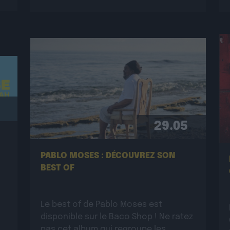
29.05
PABLO MOSES : DÉCOUVREZ SON
BEST OF
Le best of de Pablo Moses est
disponible sur le Baco Shop ! Ne ratez
pas cet album qui regroupe les