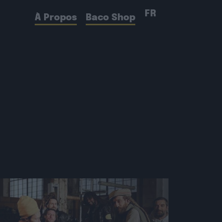
FR
À Propos
Baco Shop