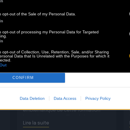
In
02.07
o opt-out of the Sale of my Personal Data.
In
CLINTON FEARON CHANTE THE
to opt-out of processing my Personal Data for Targeted
GLADIATORS AU CABARET SAUVAGE !
ing.
In
o opt-out of Collection, Use, Retention, Sale, and/or Sharing
Légende vivante du reggae roots,
ersonal Data that Is Unrelated with the Purposes for which it
lected.
Clinton Fearon reprend la route en
Out
2027 pour une tournée historique
dédiée au répertoire mythique des
CONFIRM
Gladiators ! Il passera par le Cabaret
Sauvage le 11 Juin 2027. Pendant dix-
huit ans, Clinton Fearon a été le
Data Deletion
Data Access
Privacy Policy
n
bassiste, chanteur et parolier
emblématique de cette formation
légendaire. Aujourd’hui, il s’apprête à
Lire la suite
revisiter […]