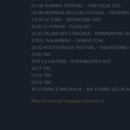
05.08 SUNSKA FESTIVAL – VERTHEUIL (33)
06.08 NOMADE REGGAE FESTIVAL – FEIGERES 
24.09 LE TUBE – SEIGNOSSE (40)
15.10 LE FORUM – FLERS (61)
22.10 PALAIS DES CONGRES – REMIREMONT (8
27.10 L’ALHAMBRA – GENEVE (CH)
28.10 ROOTS’ERGUE FESTIVAL – SAUVETERRE
29.10 TBC
19.11 LA LAITERIE – STRASBOURG (67)
25.11 TBC
03.12 TBC
09.12 TBC
10.12 ESPACE MALRAUX – SIX-FOURS-LES-PLA
Plus d’infos sur chaque concert ici