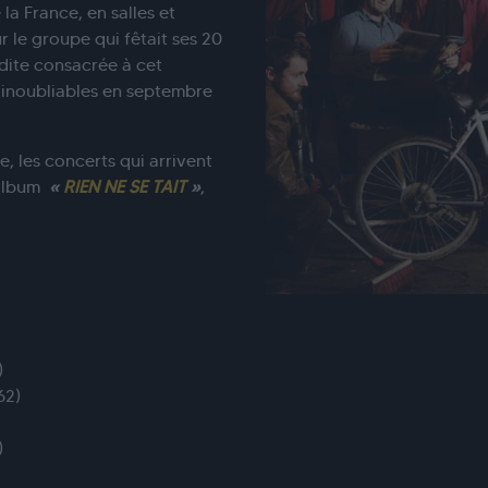
la France, en salles et
r le groupe qui fêtait ses 20
dite consacrée à cet
 inoubliables en septembre
, les concerts qui arrivent
l album
«
RIEN NE SE TAIT
»
,
)
62)
)