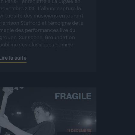
in Paris« , enregistré à La Cigale en
novembre 2025. L’album capture la
virtuosité des musiciens entourant
Harrison Stafford et témoigne de la
magie des performances live du
groupe. Sur scène, Groundation
sublime ses classiques comme
Babylon Rule Dem ou Jah Jah Know,
Lire la suite
tout en présentant […]