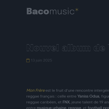
Nouvel album de 
13 juin 2025
Mon Frère
est le fruit d’une rencontre intergén
reggae français : celle entre
Yaniss Odua
, fig
reggae caribéen, et
FNX
, jeune talent de 19 a
entre
musique urbaine
,
reggae
, et
football pr