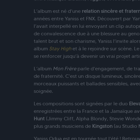
L’album est né d’une
relation sincère et fratern
années entre Yaniss et FNX. Découvert par Yani
l’avait interpellé en lui envoyant un clip aut
de convalescence due à une blessure au geno
talent brut et son charisme, Yaniss l’invite alo
album
Stay High
et à le rejoindre sur scène. Le
se renforcer jusqu’à devenir un vrai projet ar
L’album
Mon Frère
parle d’engagement, de tran
de fraternité. C’est un disque lumineux, sincère
morceaux puissants et ballades sensibles, ave
soignée.
Les compositions sont signées par le duo
Elev
enregistrées entre la France et la Jamaïque av
Hunt
(Jimmy Cliff, Alpha Blondy, Stevie Wond
plus grands musiciens de
Kingston
(au Studio 
Yaniss Odua est en tournée tout l’été ! Retrou