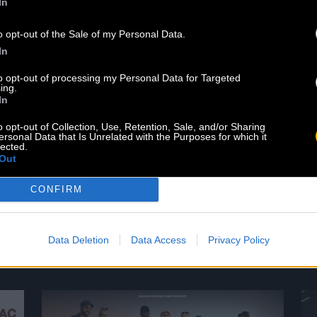
In
o opt-out of the Sale of my Personal Data.
Le best of de Pablo Moses est
In
disponible sur le Baco Shop ! Ne ratez
to opt-out of processing my Personal Data for Targeted
pas cet album qui regroupe les
ing.
In
morceaux iconiques du chanteur
jamaïcain. Lien pour commander
o opt-out of Collection, Use, Retention, Sale, and/or Sharing
votre exemplaire en cliquant ici.
ersonal Data that Is Unrelated with the Purposes for which it
lected.
Écouter sur les plateformes sur ce
Out
lien. Dans la discographie idéale de
tout amateur de roots, il manquait
CONFIRM
encore un opus majeur […]
Lire la suite
Data Deletion
Data Access
Privacy Policy