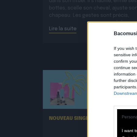
dans son rituel. Il s’habille, enfile ses
bottes, scelle son cheval, ajuste so
chapeau. Les gestes sont précis,
routiniers, rassurants. Mais […]
Lire la suite
Bacomusi
If you wish 
sensitive in
confirm you
continue se
information 
further disc
participants
Downstream 
25.06
Persona
NOUVEAU SINGLE DE SUPA MANA !
I want t