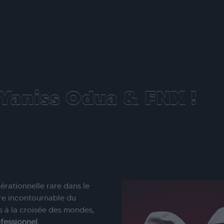
Yaniss Odua & FNX !
érationnelle rare dans le
ure incontournable du
ns à la croisée des mondes,
ofessionnel
.