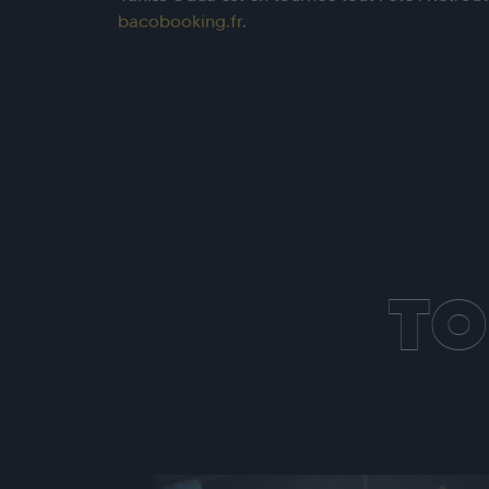
bacobooking.fr
.
TO