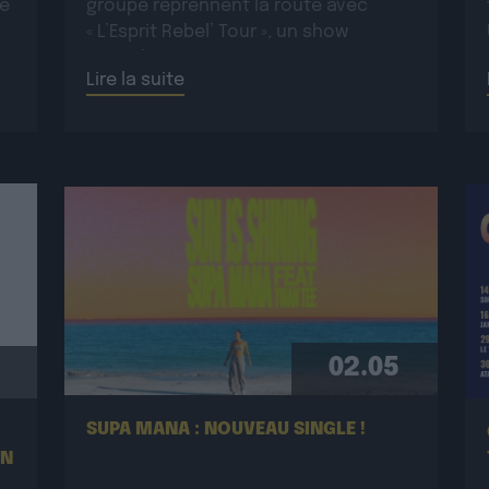
ue
groupe reprennent la route avec
« L’Esprit Rebel’ Tour », un show
:
incandescent et généreux porté par
Lire la suite
une énergie toujours plus électrique.
Plus rock, plus […]
02.05
SUPA MANA : NOUVEAU SINGLE !
EN