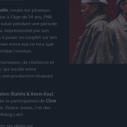
elle
, nouée sur plusieurs
ss à l’âge de 14 ans, FNX
oproduit pendant une période
u. Impressionné par son
rs à poser un couplet sur son
 lien entre eux ne fera que
tistique commun.
smission, de résilience et
, qui oscille entre
c une production toujours
ation (Kahifa & Kevin Kay)
,
ec la participation de
Clive
er, Grace Jones…) et des
Mixing Lab).
vez ses dates sur