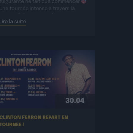
fulgurante ne fait que commencer
Une tournée intense à travers la
France, l’Allemagne et la Suisse pour
Lire la suite
conquérir un […]
30.04
CLINTON FEARON REPART EN
TOURNÉE !