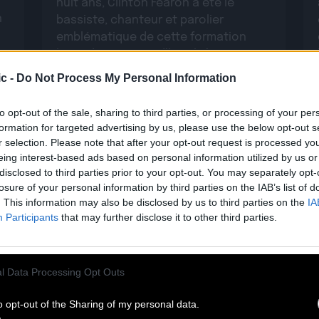
huit ans, Clinton Fearon a été le
n
bassiste, chanteur et parolier
emblématique de cette formation
légendaire. Aujourd’hui, il s’apprête à
Lire la suite
revisiter […]
c -
Do Not Process My Personal Information
to opt-out of the sale, sharing to third parties, or processing of your per
formation for targeted advertising by us, please use the below opt-out s
r selection. Please note that after your opt-out request is processed y
eing interest-based ads based on personal information utilized by us or
disclosed to third parties prior to your opt-out. You may separately opt-
losure of your personal information by third parties on the IAB’s list of
. This information may also be disclosed by us to third parties on the
IA
Participants
that may further disclose it to other third parties.
29.05
l Data Processing Opt Outs
PABLO MOSES : DÉCOUVREZ SON
o opt-out of the Sharing of my personal data.
BEST OF