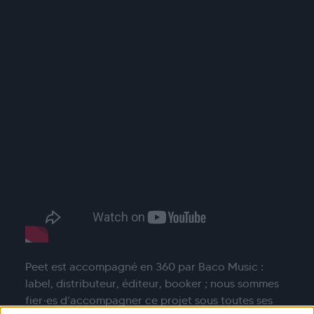
Peet est accompagné en 360 par Baco Music :
label, distributeur, éditeur, booker ; nous sommes
fier·es d’accompagner ce projet sous toutes ses