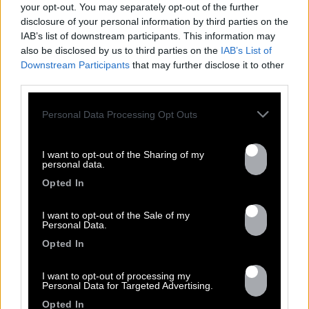
your opt-out. You may separately opt-out of the further
disclosure of your personal information by third parties on the
IAB’s list of downstream participants. This information may
also be disclosed by us to third parties on the
IAB’s List of
Downstream Participants
that may further disclose it to other
third parties.
Personal Data Processing Opt Outs
13.07
I want to opt-out of the Sharing of my
PEET SORT UN NOUVEAU CLIP !
personal data.
Opted In
Previous
N
I want to opt-out of the Sale of my
« Entre Nous » enfin mis en image :
Personal Data.
portrait d’une virilité vacillante. Réalisé
Opted In
par Rob Knudsen (Caba & JeanJass,
Georgio, Ascendant Vierge…), le clip met
I want to opt-out of processing my
Personal Data for Targeted Advertising.
en scène un cow-boy qui se prépare, on
Opted In
le suit dans son rituel. Il s’habille, enfile