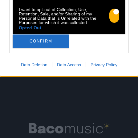
ses bottes, scelle son cheval, ajuste
I want to opt-out of Collection, Use,
Retention, Sale, and/or Sharing of my
son chapeau. Les gestes sont précis,
Personal Data that Is Unrelated with the
routiniers, rassurants. Mais […]
Purposes for which it was collected.
Opted Out
Lire la suite
CONFIRM
Data Deletion
Data Access
Privacy Policy