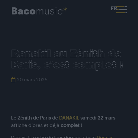
FR
Danakil au Zénith de
Paris, c’est complet !
20 mars 2025
Le
Zénith de Paris
de
DANAKIL
samedi 22 mars
affiche d’ores et déjà
complet
!
Depuis la sortie de leur dernier album
Demain