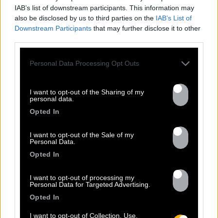
IAB’s list of downstream participants. This information may
also be disclosed by us to third parties on the
IAB’s List of
Downstream Participants
that may further disclose it to other
third parties.
13.07
Personal Data Processing Opt Outs
PEET SORT UN NOUVEAU CLIP !
I want to opt-out of the Sharing of my
personal data.
Previous
N
Opted In
« Entre Nous » enfin mis en image :
I want to opt-out of the Sale of my
portrait d’une virilité vacillante. Réalisé
Personal Data.
par Rob Knudsen (Caba & JeanJass,
Opted In
Georgio, Ascendant Vierge…), le clip met
en scène un cow-boy qui se prépare, on
I want to opt-out of processing my
le suit dans son rituel. Il s’habille, enfile
Personal Data for Targeted Advertising.
ses bottes, scelle son cheval, ajuste
Opted In
son chapeau. Les gestes sont précis,
I want to opt-out of Collection, Use,
routiniers, rassurants. Mais […]