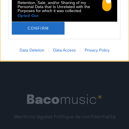
Retention, Sale, and/or Sharing of my
Personal Data that Is Unrelated with the
Purposes for which it was collected.
Lire la suite
Opted Out
CONFIRM
Data Deletion
Data Access
Privacy Policy
Mentions légales
Politique de confidentialité