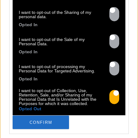
I want to opt-out of the Sharing of my
personal data.
Opted In
I want to opt-out of the Sale of my
Personal Data.
Opted In
I want to opt-out of processing my
Personal Data for Targeted Advertising.
13.07
Opted In
I want to opt-out of Collection, Use,
PEET SORT UN NOUVEAU CLIP !
Retention, Sale, and/or Sharing of my
Personal Data that Is Unrelated with the
Purposes for which it was collected.
Opted Out
Previous
N
CONFIRM
« Entre Nous » enfin mis en image :
portrait d’une virilité vacillante. Réalisé