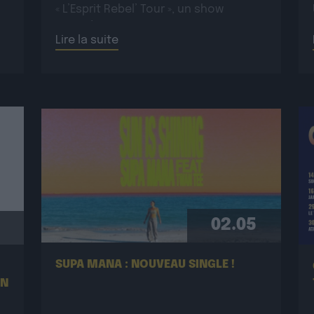
« L’Esprit Rebel’ Tour », un show
:
incandescent et généreux porté par
Lire la suite
une énergie toujours plus électrique.
Plus rock, plus […]
02.05
SUPA MANA : NOUVEAU SINGLE !
EN