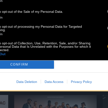
In
o opt-out of the Sale of my Personal Data.
Le best of de Pablo Moses est
In
disponible sur le Baco Shop ! Ne ratez
pas cet album qui regroupe les
to opt-out of processing my Personal Data for Targeted
ing.
morceaux iconiques du chanteur
In
jamaïcain. Lien pour commander
votre exemplaire en cliquant ici.
o opt-out of Collection, Use, Retention, Sale, and/or Sharing
ersonal Data that Is Unrelated with the Purposes for which it
Écouter sur les plateformes sur ce
lected.
lien. Dans la discographie idéale de
Out
tout amateur de roots, il manquait
CONFIRM
encore un opus majeur […]
Lire la suite
Data Deletion
Data Access
Privacy Policy