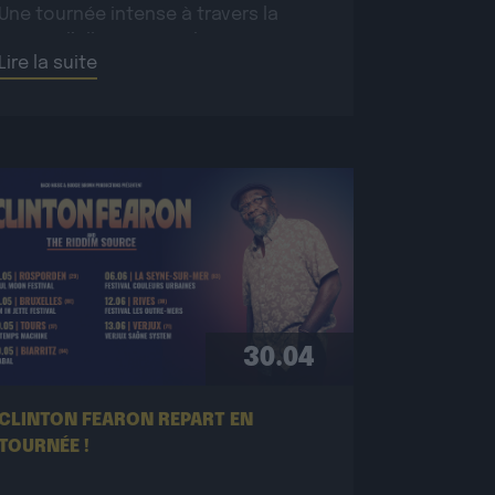
Une tournée intense à travers la
France, l’Allemagne et la Suisse pour
Lire la suite
conquérir un […]
30.04
CLINTON FEARON REPART EN
TOURNÉE !