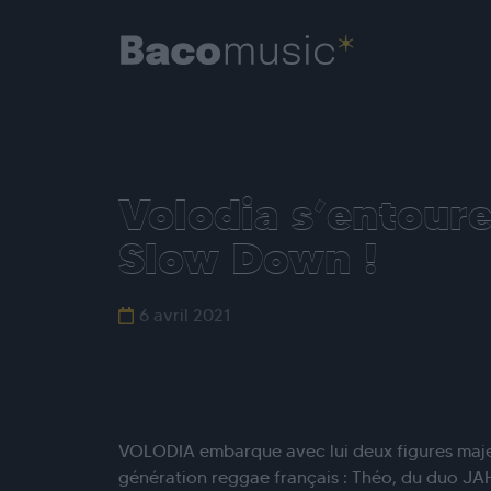
Volodia s’entour
Slow Down !
6 avril 2021
VOLODIA embarque avec lui deux figures maje
génération reggae français : Théo, du duo 