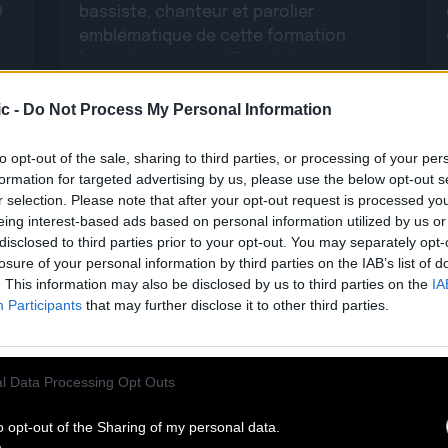
n
bassiste, chanteur et parolier
emblématique de cette formation
légendaire. Aujourd’hui, il s’apprête à
Lire la suite
revisiter […]
c -
Do Not Process My Personal Information
to opt-out of the sale, sharing to third parties, or processing of your per
formation for targeted advertising by us, please use the below opt-out s
r selection. Please note that after your opt-out request is processed y
eing interest-based ads based on personal information utilized by us or
disclosed to third parties prior to your opt-out. You may separately opt-
losure of your personal information by third parties on the IAB’s list of
. This information may also be disclosed by us to third parties on the
IA
Participants
that may further disclose it to other third parties.
29.05
l Data Processing Opt Outs
PABLO MOSES : DÉCOUVREZ SON
o opt-out of the Sharing of my personal data.
BEST OF