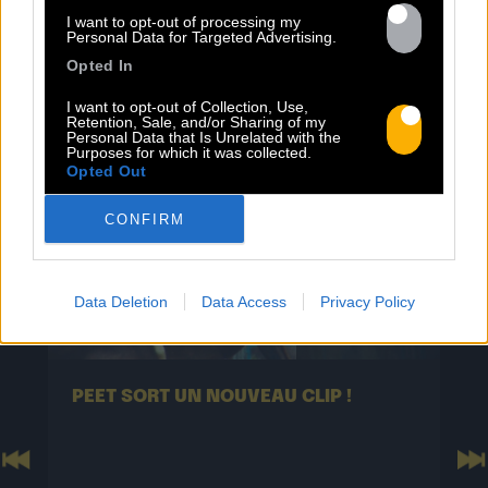
I want to opt-out of processing my
ACTUS
Personal Data for Targeted Advertising.
Opted In
I want to opt-out of Collection, Use,
Retention, Sale, and/or Sharing of my
Personal Data that Is Unrelated with the
Purposes for which it was collected.
Opted Out
CONFIRM
Data Deletion
Data Access
Privacy Policy
13.07
PEET SORT UN NOUVEAU CLIP !
Previous
N