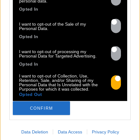
personal data.
Opted In
I want to opt-out of the Sale of my
Personal Data.
Opted In
13.07
I want to opt-out of processing my
Personal Data for Targeted Advertising.
Opted In
PEET SORT UN NOUVEAU CLIP !
I want to opt-out of Collection, Use,
Retention, Sale, and/or Sharing of my
Personal Data that Is Unrelated with the
Previous
N
Purposes for which it was collected.
« Entre Nous » enfin mis en image :
Opted Out
portrait d’une virilité vacillante. Réalisé
CONFIRM
par Rob Knudsen (Caba & JeanJass,
Georgio, Ascendant Vierge…), le clip met
en scène un cow-boy qui se prépare, on
le suit dans son rituel. Il s’habille, enfile
Data Deletion
Data Access
Privacy Policy
ses bottes, scelle son cheval, ajuste