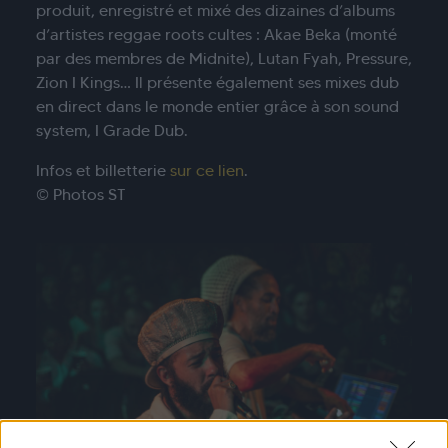
produit, enregistré et mixé des dizaines d’albums
d’artistes reggae roots cultes : Akae Beka (monté
par des membres de Midnite), Lutan Fyah, Pressure,
Zion I Kings… Il présente également ses mixes dub
en direct dans le monde entier grâce à son sound
system, I Grade Dub.
Infos et billetterie
sur ce lien
.
© Photos ST