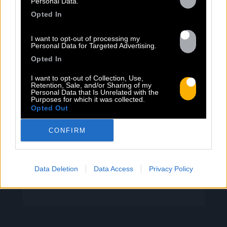
Personal Data.
PEET SORT UN NOUVEAU CLIP !
Opted In
I want to opt-out of processing my
Personal Data for Targeted Advertising.
Previous
N
Opted In
« Entre Nous » enfin mis en image :
portrait d’une virilité vacillante. Réalisé
I want to opt-out of Collection, Use,
Retention, Sale, and/or Sharing of my
par Rob Knudsen (Caba & JeanJass,
Personal Data that Is Unrelated with the
Georgio, Ascendant Vierge…), le clip met
Purposes for which it was collected.
Opted Out
en scène un cow-boy qui se prépare, on
le suit dans son rituel. Il s’habille, enfile
CONFIRM
ses bottes, scelle son cheval, ajuste
son chapeau. Les gestes sont précis,
routiniers, rassurants. Mais […]
Data Deletion
Data Access
Privacy Policy
Lire la suite