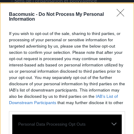
– Sens de l’organisation et polyvalence
– Dynamisme
Bacomusic -
Do Not Process My Personal
– Capacité d’adaptation
Information
CONDITIONS DE TRAVAIL
If you wish to opt-out of the sale, sharing to third parties, or
Horaires de 9h30 à 17h30 du lundi au vendredi (35
processing of your personal or sensitive information for
heures par semaine)
targeted advertising by us, please use the below opt-out
Mutuelle entreprise 100% prise en charge par
section to confirm your selection. Please note that after your
l’employeur
opt-out request is processed you may continue seeing
7 semaines de congés par an
interest-based ads based on personal information utilized by
Salaire selon expérience
us or personal information disclosed to third parties prior to
CDD en vue d’un CDI
your opt-out. You may separately opt-out of the further
disclosure of your personal information by third parties on the
CV et lettre de motivation à envoyer à
IAB’s list of downstream participants. This information may
distribution@bacomusic.fr avant le 13 juillet
also be disclosed by us to third parties on the
IAB’s List of
Downstream Participants
that may further disclose it to other
third parties.
Personal Data Processing Opt Outs