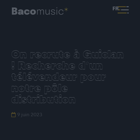
FR
On recrute à Guiclan
! Recherche d’un
télévendeur pour
notre pôle
distribution
9 juin 2023