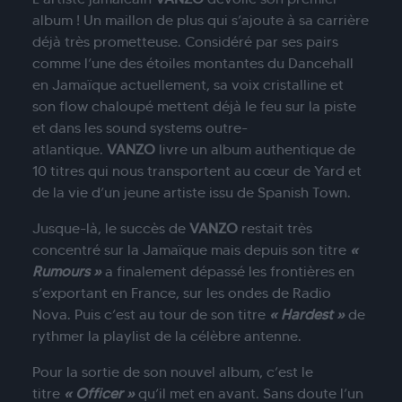
album ! Un maillon de plus qui s’ajoute à sa carrière
déjà très prometteuse. Considéré par ses pairs
comme
l
’une des étoiles montantes du Dancehall
en
Jamaïque
actuellement, sa voix cristalline et
son flow chaloupé mettent déjà le feu sur la piste
et dans les sound systems outre-
atlantique.
VANZO
livre un album authentique de
10 titres qui nous transportent au cœur de Yard et
de la vie d’un jeune
artiste
issu de Spanish Town.
Jusque-
l
à, le succès de
VANZO
restait très
concentré sur la
Jamaïque
mais depuis son titre
«
Rumours »
a finalement dépassé les frontières en
s’exportant en France, sur les ondes de Radio
Nova. Puis c’est au tour de son titre
« Hardest »
de
rythmer la playlist de la cé
l
èbre antenne.
Pour la sortie de son nouvel album, c’est le
titre
« Officer »
qu’il met en avant. Sans doute
l
’un