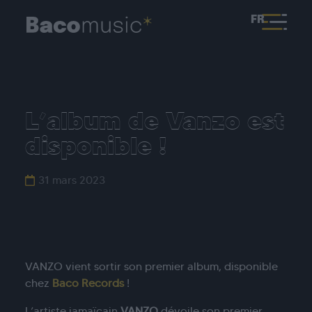
FR
L’album de Vanzo est
disponible !
31 mars 2023
VANZO vient sortir son premier album, disponible
chez
Baco Records
!
L
’
artiste
jamaïcain
VANZO
dévoile son premier