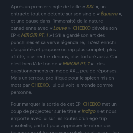
Après un premier single de taille
«
XXL
»
, un
entracte tout en détente sur son single
«
Équerre
»
,
et une pause dans l’immensité de la nature
canadienne avec
«
Louve
»
,
CHEEKO
dévoile son
EP
«
MIROIR PT. 1
»
! S’il a gardé son art des
punchlines et sa verve légendaire, il s’est enrichi
d’aspérités et propose un rap plus complet, plus
affûté, plus rentre-dedans, plus torturé aussi. Car
c’est bien là le ton de
«
MIROIR PT. 1
»
: des
questionnements en mode XXL, peu de réponses…
Mais un terreau prolifique pour le spleen mis en
mots par
CHEEKO
, lui qui voit le monde comme
personne.
Pour marquer la sortie de cet EP,
CHEEKO
met un
coup de projecteur sur le titre
«
Indigo
»
et nous
emporte avec lui sur les routes d’un ego trip
ensoleillé, parfait pour apprécier le retour des
beaux jours et les premiers soleils printaniers. Une