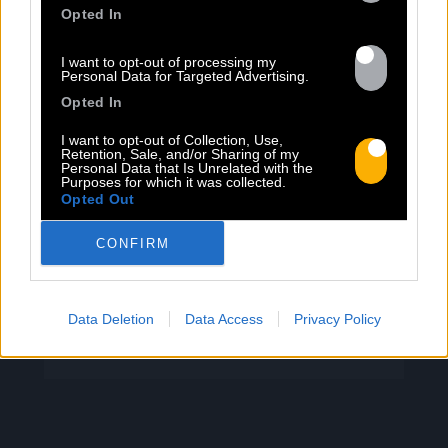
PEET SORT UN NOUVEAU CLIP !
Opted In
I want to opt-out of processing my
Previous
N
Personal Data for Targeted Advertising.
« Entre Nous » enfin mis en image :
Opted In
portrait d’une virilité vacillante. Réalisé
I want to opt-out of Collection, Use,
par Rob Knudsen (Caba & JeanJass,
Retention, Sale, and/or Sharing of my
Georgio, Ascendant Vierge…), le clip met
Personal Data that Is Unrelated with the
Purposes for which it was collected.
en scène un cow-boy qui se prépare, on
Opted Out
le suit dans son rituel. Il s’habille, enfile
ses bottes, scelle son cheval, ajuste
CONFIRM
son chapeau. Les gestes sont précis,
routiniers, rassurants. Mais […]
Data Deletion
Data Access
Privacy Policy
Lire la suite