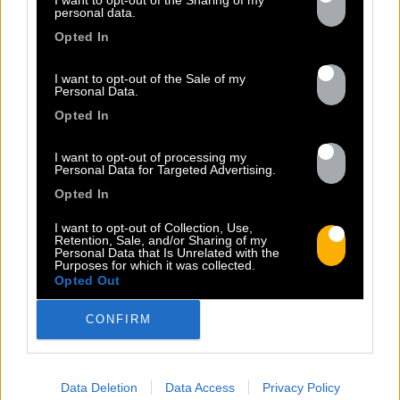
I want to opt-out of the Sharing of my
personal data.
Opted In
I want to opt-out of the Sale of my
Personal Data.
Opted In
13.07
I want to opt-out of processing my
Personal Data for Targeted Advertising.
Opted In
PEET SORT UN NOUVEAU CLIP !
I want to opt-out of Collection, Use,
Retention, Sale, and/or Sharing of my
Personal Data that Is Unrelated with the
Previous
N
Purposes for which it was collected.
Opted Out
« Entre Nous » enfin mis en image :
portrait d’une virilité vacillante. Réalisé
CONFIRM
par Rob Knudsen (Caba & JeanJass,
Georgio, Ascendant Vierge…), le clip met
en scène un cow-boy qui se prépare, on
Data Deletion
Data Access
Privacy Policy
le suit dans son rituel. Il s’habille, enfile