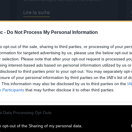
légendaire. Aujourd’hui, il s’apprête à
Lire la suite
revisiter […]
c -
Do Not Process My Personal Information
to opt-out of the sale, sharing to third parties, or processing of your per
formation for targeted advertising by us, please use the below opt-out s
r selection. Please note that after your opt-out request is processed y
eing interest-based ads based on personal information utilized by us or
disclosed to third parties prior to your opt-out. You may separately opt-
losure of your personal information by third parties on the IAB’s list of
. This information may also be disclosed by us to third parties on the
IA
Participants
that may further disclose it to other third parties.
29.05
PABLO MOSES : DÉCOUVREZ SON
l Data Processing Opt Outs
BEST OF
o opt-out of the Sharing of my personal data.