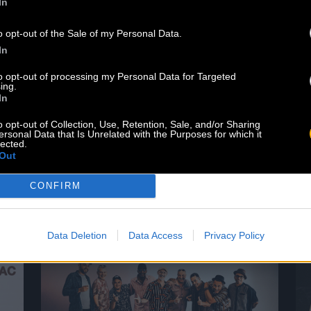
In
Le best of de Pablo Moses est
disponible sur le Baco Shop ! Ne ratez
o opt-out of the Sale of my Personal Data.
pas cet album qui regroupe les
In
morceaux iconiques du chanteur
to opt-out of processing my Personal Data for Targeted
jamaïcain. Lien pour commander
ing.
votre exemplaire en cliquant ici.
In
Écouter sur les plateformes sur ce
o opt-out of Collection, Use, Retention, Sale, and/or Sharing
lien. Dans la discographie idéale de
ersonal Data that Is Unrelated with the Purposes for which it
lected.
tout amateur de roots, il manquait
Out
encore un opus majeur […]
Lire la suite
CONFIRM
Data Deletion
Data Access
Privacy Policy