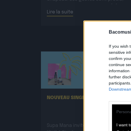
routiniers, rassurants. Mais […]
Lire la suite
Bacomusi
If you wish 
sensitive in
confirm you
continue se
information 
further disc
25.06
participants
Downstream 
NOUVEAU SINGLE DE SUPA MANA !
Persona
I want t
Supa Mana invite Tenah sur le titre