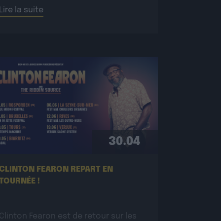
France, l’Allemagne et la Suisse pour
Lire la suite
conquérir un […]
30.04
CLINTON FEARON REPART EN
TOURNÉE !
Clinton Fearon est de retour sur les