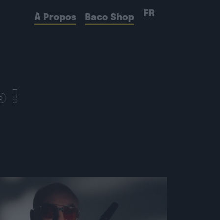
FR
À Propos
Baco Shop
 !