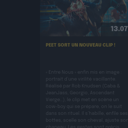
13.07
PEET SORT UN NOUVEAU CLIP !
« Entre Nous » enfin mis en image :
portrait d’une virilité vacillante.
Réalisé par Rob Knudsen (Caba &
JeanJass, Georgio, Ascendant
Vierge…), le clip met en scène un
cow-boy qui se prépare, on le suit
dans son rituel. Il s’habille, enfile ses
bottes, scelle son cheval, ajuste so
chapeau. Les gestes sont précis,