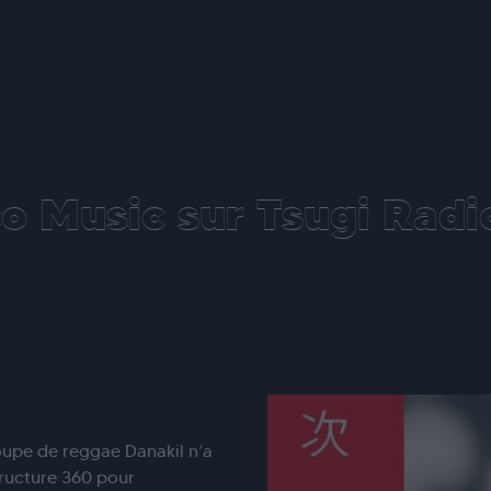
o Music sur Tsugi Radio
oupe de reggae Danakil n’a
tructure 360 pour