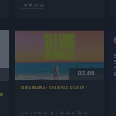
:
incandescent et généreux porté par
Lire la suite
une énergie toujours plus électrique.
Plus rock, plus […]
02.05
SUPA MANA : NOUVEAU SINGLE !
EN
Ce nouveau single de Supa Mana,