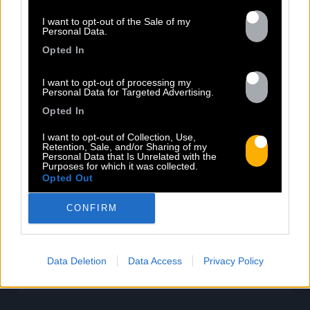
I want to opt-out of the Sale of my
PROTOJE PROLONGE SA TOURNÉE
Personal Data.
EUROPÉENNE AVEC TIPPY I !
Opted In
I want to opt-out of processing my
Personal Data for Targeted Advertising.
PROTOJE est de retour en Europe au
printemps pour une série de concerts en
Opted In
sound system accompagné de TIPPY I. Avec
I want to opt-out of Collection, Use,
cette nouvelle formule, inaugurée à
Retention, Sale, and/or Sharing of my
Personal Data that Is Unrelated with the
l’automne dernier, les deux acolytes
Purposes for which it was collected.
revisitent le dernier album de PROTOJE « In
Opted Out
Search of Zion » ainsi que ses tubes, pour
CONFIRM
en proposer de nouvelles versions
exclusives, mixées en live […]
Lire la suite
Data Deletion
Data Access
Privacy Policy