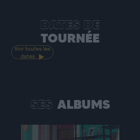
DATES DE
TOURNÉE
Voir toutes les
dates
SES
ALBUMS