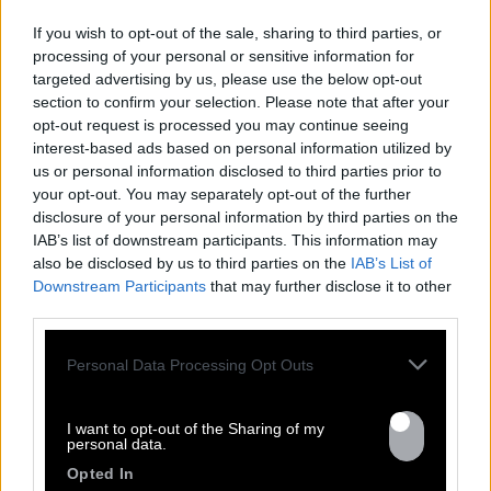
remise. On a hâte de revenir jouer chez
If you wish to opt-out of the sale, sharing to third parties, or
vous ! On vous prépare de nouveaux
processing of your personal or sensitive information for
morceaux, un show tout neuf, et […]
targeted advertising by us, please use the below opt-out
section to confirm your selection. Please note that after your
Lire la suite
opt-out request is processed you may continue seeing
interest-based ads based on personal information utilized by
us or personal information disclosed to third parties prior to
your opt-out. You may separately opt-out of the further
disclosure of your personal information by third parties on the
IAB’s list of downstream participants. This information may
also be disclosed by us to third parties on the
IAB’s List of
Downstream Participants
that may further disclose it to other
third parties.
Personal Data Processing Opt Outs
I want to opt-out of the Sharing of my
personal data.
24.02
Opted In