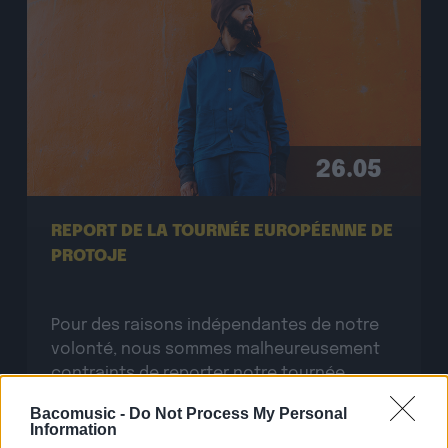
26.05
REPORT DE LA TOURNÉE EUROPÉENNE DE
PROTOJE
Pour des raisons indépendantes de notre
volonté, nous sommes malheureusement
contraints de reporter notre tournée
européenne prévue pour l’automne 2025 au
Bacomusic -
Do Not Process My Personal
printemps 2026. Nous sommes désolés de
Information
ce décalage mais ce n’est que partie