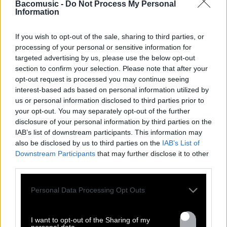
Bacomusic -
Do Not Process My Personal
-01/06: Marseille (La Voie Maltée)
Information
-06/07: Saintes (17) en MC du Festival
-14/07: Perpignan (66) w/ Soap
If you wish to opt-out of the sale, sharing to third parties, or
processing of your personal or sensitive information for
targeted advertising by us, please use the below opt-out
section to confirm your selection. Please note that after your
opt-out request is processed you may continue seeing
interest-based ads based on personal information utilized by
us or personal information disclosed to third parties prior to
your opt-out. You may separately opt-out of the further
disclosure of your personal information by third parties on the
IAB’s list of downstream participants. This information may
also be disclosed by us to third parties on the
IAB’s List of
Downstream Participants
that may further disclose it to other
third parties.
Personal Data Processing Opt Outs
I want to opt-out of the Sharing of my
personal data.