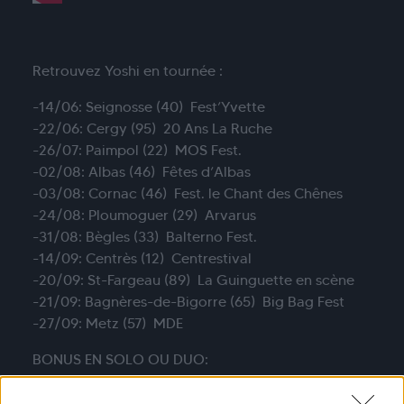
Retrouvez Yoshi en tournée :
-14/06: Seignosse (40) Fest’Yvette
-22/06: Cergy (95) 20 Ans La Ruche
-26/07: Paimpol (22) MOS Fest.
-02/08: Albas (46) Fêtes d’Albas
-03/08: Cornac (46) Fest. le Chant des Chênes
-24/08: Ploumoguer (29) Arvarus
-31/08: Bègles (33) Balterno Fest.
-14/09: Centrès (12) Centrestival
-20/09: St-Fargeau (89) La Guinguette en scène
-21/09: Bagnères-de-Bigorre (65) Big Bag Fest
-27/09: Metz (57) MDE
BONUS EN SOLO OU DUO:
-31/05: Guillestre (05) w/ Soap