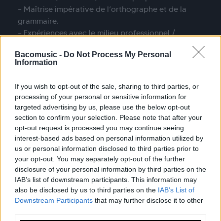
– Maîtrise impérative de l’orthographe et de la
grammaire.
– Expériences avec le milieu professionnel /
culturel ou associatif appréciées
Bacomusic -
Do Not Process My Personal
– Sensibilité pour les musiques reggae et hip-hop
Information
– Bonne culture des pratiques dans le milieu
culturel / musiques actuelles et sur les réseaux
If you wish to opt-out of the sale, sharing to third parties, or
sociaux
processing of your personal or sensitive information for
targeted advertising by us, please use the below opt-out
section to confirm your selection. Please note that after your
opt-out request is processed you may continue seeing
Nous avons une préférence pour un rythme
interest-based ads based on personal information utilized by
d’alternance avec une présence chaque semaine
us or personal information disclosed to third parties prior to
au sein de l’entreprise. Pour envoyer votre
your opt-out. You may separately opt-out of the further
candidature, vous pouvez nous contacter par mail
disclosure of your personal information by third parties on the
à l’adresse
team@bacomusic.fr
Merci à vous !
IAB’s list of downstream participants. This information may
also be disclosed by us to third parties on the
IAB’s List of
Downstream Participants
that may further disclose it to other
third parties.