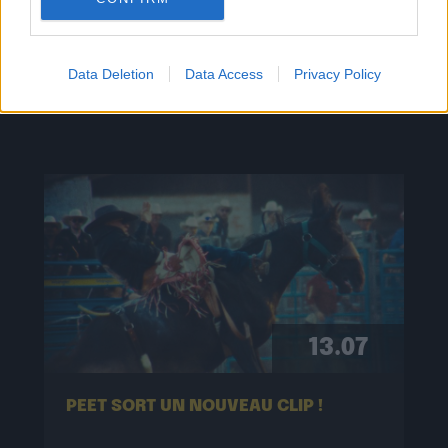
TOUTES LES
ACTUS
Data Deletion
Data Access
Privacy Policy
13.07
PEET SORT UN NOUVEAU CLIP !