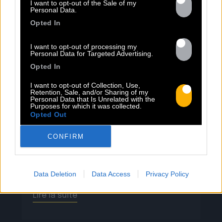
13.07
I want to opt-out of the Sale of my
Personal Data.
Opted In
PEET SORT UN NOUVEAU CLIP !
I want to opt-out of processing my
Personal Data for Targeted Advertising.
Previous
N
Opted In
« Entre Nous » enfin mis en image :
I want to opt-out of Collection, Use,
portrait d’une virilité vacillante. Réalisé
Retention, Sale, and/or Sharing of my
Personal Data that Is Unrelated with the
par Rob Knudsen (Caba & JeanJass,
Purposes for which it was collected.
Georgio, Ascendant Vierge…), le clip met
Opted Out
en scène un cow-boy qui se prépare, on
CONFIRM
le suit dans son rituel. Il s’habille, enfile
ses bottes, scelle son cheval, ajuste
son chapeau. Les gestes sont précis,
routiniers, rassurants. Mais […]
Data Deletion
Data Access
Privacy Policy
Lire la suite