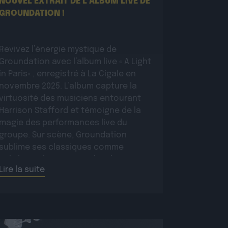
NOUVEL EXTRAIT DE L’ALBUM LIVE DE
GROUNDATION !
Revivez l’énergie mystique de
Groundation avec l’album live « A Light
in Paris« , enregistré à La Cigale en
novembre 2025. L’album capture la
virtuosité des musiciens entourant
Harrison Stafford et témoigne de la
magie des performances live du
groupe. Sur scène, Groundation
sublime ses classiques comme
Babylon Rule Dem ou Jah Jah Know,
Lire la suite
tout en présentant […]