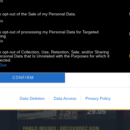
Sauvage le 11 Juin 2027. Pendant dix-
In
huit ans, Clinton Fearon a été le
n
o opt-out of the Sale of my Personal Data.
bassiste, chanteur et parolier
In
emblématique de cette formation
légendaire. Aujourd’hui, il s’apprête à
to opt-out of processing my Personal Data for Targeted
Lire la suite
revisiter […]
ing.
In
o opt-out of Collection, Use, Retention, Sale, and/or Sharing
ersonal Data that Is Unrelated with the Purposes for which it
lected.
Out
CONFIRM
Data Deletion
Data Access
Privacy Policy
29.05
PABLO MOSES : DÉCOUVREZ SON