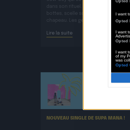
Opted 
dans son rituel. Il s’habille, enfile ses
bottes, scelle son cheval, ajuste so
I want t
chapeau. Les gestes sont précis,
Opted 
routiniers, rassurants. Mais […]
I want 
Lire la suite
Advertis
Opted 
I want t
of my P
was col
Opted 
25.06
NOUVEAU SINGLE DE SUPA MANA !