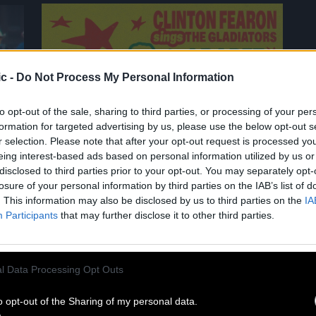
c -
Do Not Process My Personal Information
to opt-out of the sale, sharing to third parties, or processing of your per
02.07
formation for targeted advertising by us, please use the below opt-out s
r selection. Please note that after your opt-out request is processed y
eing interest-based ads based on personal information utilized by us or
CLINTON FEARON CHANTE THE
disclosed to third parties prior to your opt-out. You may separately opt-
GLADIATORS AU CABARET SAUVAGE !
losure of your personal information by third parties on the IAB’s list of
. This information may also be disclosed by us to third parties on the
IA
Participants
that may further disclose it to other third parties.
Légende vivante du reggae roots,
Clinton Fearon reprend la route en
2027 pour une tournée historique
l Data Processing Opt Outs
dédiée au répertoire mythique des
Gladiators ! Il passera par le Cabaret
o opt-out of the Sharing of my personal data.