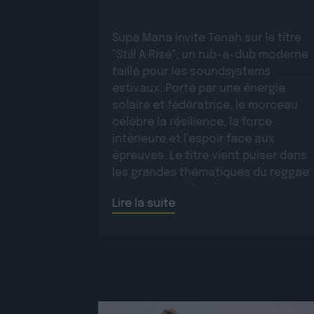
Supa Mana invite Tenah sur le titre
“Still A Rise”, un rub-a-dub moderne
taillé pour les soundsystems
estivaux. Porté par une énergie
solaire et fédératrice, le morceau
célèbre la résilience, la force
intérieure et l’espoir face aux
épreuves. Le titre vient puiser dans
les grandes thématiques du reggae
roots, auxquelles il apporte une
Lire la suite
dimension moderne et une […]