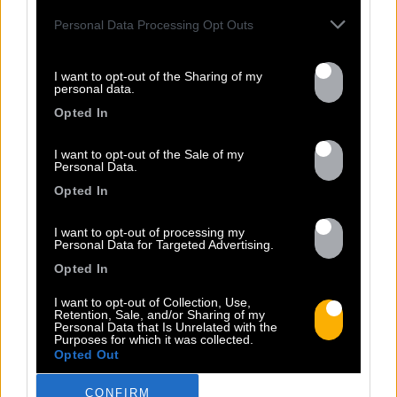
TOUTES LES
Personal Data Processing Opt Outs
ACTUS
I want to opt-out of the Sharing of my
personal data.
Opted In
I want to opt-out of the Sale of my
Personal Data.
Opted In
I want to opt-out of processing my
Personal Data for Targeted Advertising.
Opted In
13.07
I want to opt-out of Collection, Use,
Retention, Sale, and/or Sharing of my
Personal Data that Is Unrelated with the
Purposes for which it was collected.
Opted Out
PEET SORT UN NOUVEAU CLIP !
CONFIRM