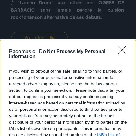
/ “Latcho Drom” aux côtés des OGRES DE 
BARBACK) sans jamais perdre la pulsion 
rock/chanson alternative de ses débuts.
Voir plus
Bacomusic -
Do Not Process My Personal
Information
If you wish to opt-out of the sale, sharing to third parties, or
Previous
Nex
processing of your personal or sensitive information for
Voir toutes les dates
targeted advertising by us, please use the below opt-out
section to confirm your selection. Please note that after your
opt-out request is processed you may continue seeing
interest-based ads based on personal information utilized by
us or personal information disclosed to third parties prior to
your opt-out. You may separately opt-out of the further
disclosure of your personal information by third parties on the
SES
ALBUMS
IAB’s list of downstream participants. This information may
also be disclosed by us to third parties on the
IAB’s List of