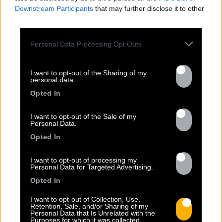
Downstream Participants
that may further disclose it to other
third parties.
Personal Data Processing Opt Outs
I want to opt-out of the Sharing of my
personal data.
Opted In
Previous
N
I want to opt-out of the Sale of my
Personal Data.
Opted In
I want to opt-out of processing my
Personal Data for Targeted Advertising.
Opted In
I want to opt-out of Collection, Use,
Retention, Sale, and/or Sharing of my
RADIO LEO
Personal Data that Is Unrelated with the
Purposes for which it was collected.