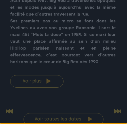
Actif depuis 1987, Big Red a traversé les époques 
et les modes jusqu’à aujourd’hui avec la même 
facilité que d’autres traversent la rue.

Ses premiers pas au micro se font dans les 
Yvelines où avec son groupe Rapsonic il sort le 
maxi 45t “Mets la dose” en 1989. Si ce maxi leur 
vaut une place affirmée au sein d’un milieu 
HipHop parisien naissant et en pleine 
effervescence, c’est pourtant vers d’autres 
horizons que le cœur de Big Red dès 1990.
Voir plus
Previous
Nex
Voir toutes les dates