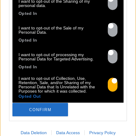
I want to opt-out of the Sharing of my
personal data.
Opted In
I want to opt-out of the Sale of my
Personal Data.
COME AGAIN
Opted In
Sorti le 03.03.2023
I want to opt-out of processing my
Personal Data for Targeted Advertising.
Opted In
Shop
Écouter
I want to opt-out of Collection, Use,
Retention, Sale, and/or Sharing of my
Personal Data that Is Unrelated with the
Purposes for which it was collected.
Opted Out
CONFIRM
Data Deletion
Data Access
Privacy Policy