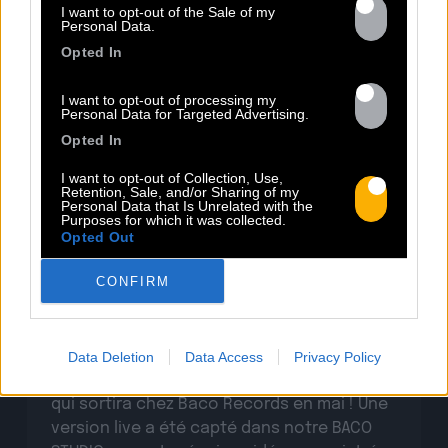
I want to opt-out of the Sale of my
Personal Data.
Opted In
I want to opt-out of processing my
Personal Data for Targeted Advertising.
Opted In
07.04
I want to opt-out of Collection, Use,
Retention, Sale, and/or Sharing of my
Personal Data that Is Unrelated with the
MYTHIQUE ! JOHNNY OSBOURNE EN
Purposes for which it was collected.
Opted Out
BACO LIVE SESSION
CONFIRM
Le légendaire JOHNNY OSBOURNE revient
avec son nouveau single « Kiss Somebody »
(recut version) extrait de son futur album
Data Deletion
Data Access
Privacy Policy
qui sortira chez Baco Records en mai ! Une
version live a été capté dans notre BACO
STUDIO par notre équipe vidéo, enregistré