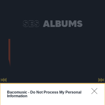
SES
ALBUMS
Previous
N
Bacomusic -
Do Not Process My Personal
Information